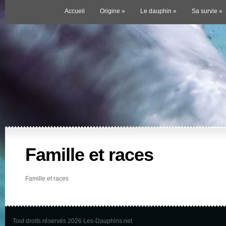
Accueil
Origine
»
Le dauphin
»
Sa survie
»
Famille et races
Famille et races
Tout droits réservés 2026 Les-Dauphins.net