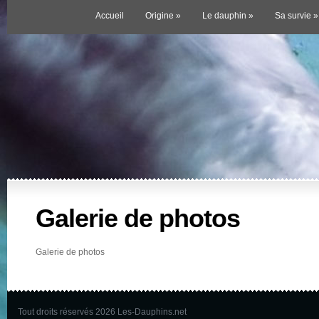
Accueil
Origine
»
Le dauphin
»
Sa survie
»
Galerie de photos
Galerie de photos
Tout droits réservés 2026 Les-Dauphins.net